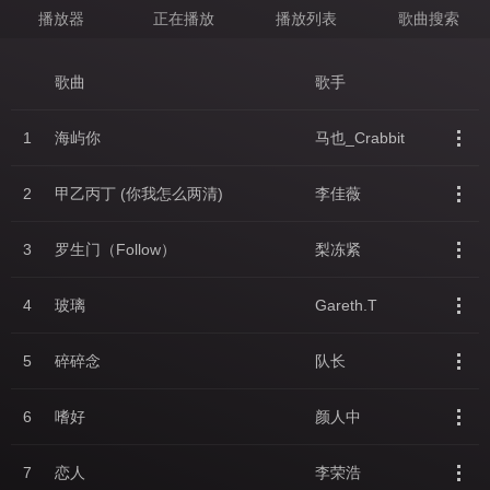
播放器
正在播放
播放列表
歌曲搜索
歌曲
歌手
1
海屿你
马也_Crabbit
2
甲乙丙丁 (你我怎么两清)
李佳薇
3
罗生门（Follow）
梨冻紧
4
玻璃
Gareth.T
5
碎碎念
队长
6
嗜好
颜人中
7
恋人
李荣浩