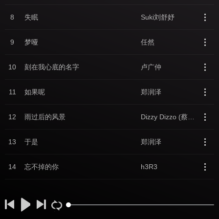
8
失眠
Suki刘舒妤
9
梦哑
任然
10
刻在我心底的名字
卢广仲
11
如果呢
郑润泽
12
雨过后的风景
Dizzy Dizzo (蔡诗芸)
13
于是
郑润泽
14
忘不掉的你
h3R3
15
反乌托邦×拼接遗憾×Sinos De Natal
Vince丷
16
一半一半
Top Barry